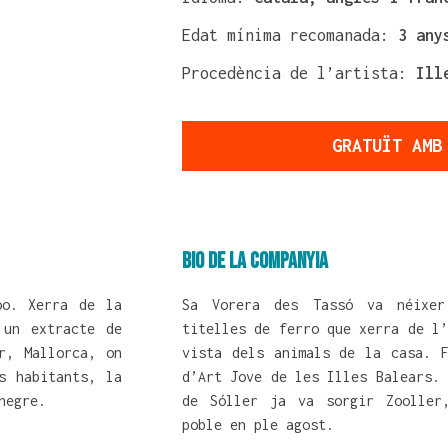
Edat mínima recomanada:
3 any
Procedència de l’artista:
Ill
GRATUÏT AMB
Bio de la companyia
oo. Xerra de la
Sa Vorera des Tassó va néixer
 un extracte de
titelles de ferro que xerra de l’
r, Mallorca, on
vista dels animals de la casa. F
s habitants, la
d’Art Jove de les Illes Balears. 
negre.
de Sóller ja va sorgir Zooller,
poble en ple agost.