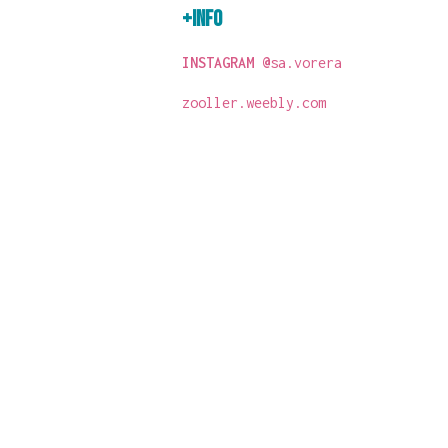
+INFO
INSTAGRAM @
sa.vorera
zooller.weebly.com