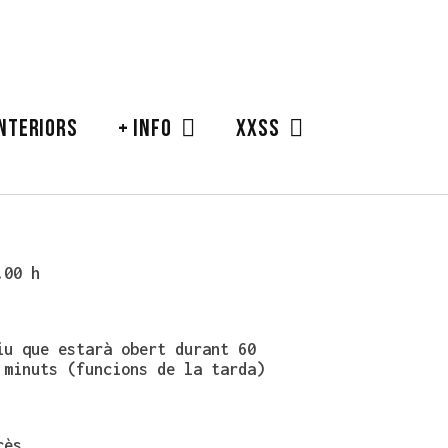
ANTERIORS
+ INFO
XXSS
.00 h
iu que estarà obert durant 60
 minuts (funcions de la tarda)
cès