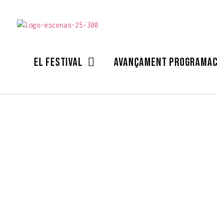
Festival Escena Poblenou
Arts escèniques contemporànies multidisciplinari
EL FESTIVAL
AVANÇAMENT PROGRAMAC