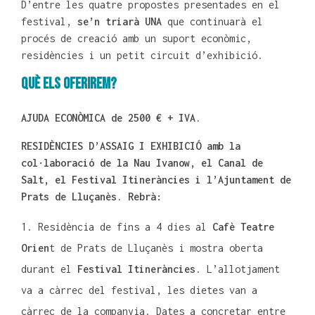
D’entre les quatre propostes presentades en el
festival,
se’n triarà UNA
que continuarà el
procés de creació amb un suport econòmic,
residències i un petit circuit d’exhibició.
Què els oferirem?
AJUDA ECONÒMICA de 2500 € + IVA.
RESIDÈNCIES D’ASSAIG I EXHIBICIÓ amb la
col·laboració de la Nau Ivanow, el Canal de
Salt, el Festival Itineràncies i l’Ajuntament de
Prats de Lluçanès. Rebrà:
Residència de fins a 4 dies al
Cafè Teatre
Orien
t de Prats de Lluçanès i mostra oberta
durant el
Festival Itineràncies
. L’allotjament
va a càrrec del festival, les dietes van a
càrrec de la companyia. Dates a concretar entre