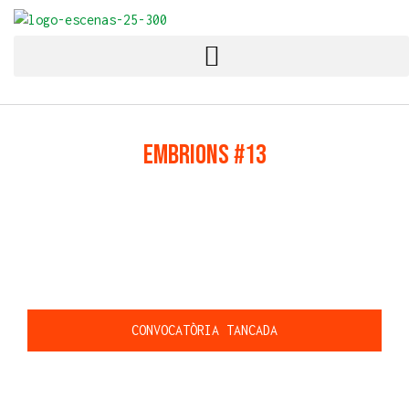
Festival Escena Poblenou
Arts escèniques contemporànies multidisciplinari
Embrions #13
CONVOCATÒRIA TANCADA