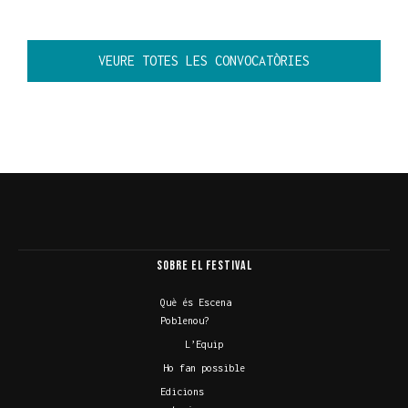
VEURE TOTES LES CONVOCATÒRIES
Festival Escena Poblenou
Arts escèniques contemporànies multidisciplinari
Sobre el Festival
Què és Escena
Poblenou?
L’Equip
Ho fan possible
Edicions