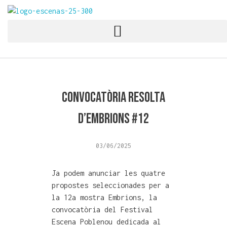
Festival Escena Poblenou
Arts escèniques contemporànies multidisciplinari
Convocatòria resolta
d’Embrions #12
03/06/2025
Ja podem anunciar les quatre
propostes seleccionades per a
la 12a mostra Embrions, la
convocatòria del Festival
Escena Poblenou dedicada al